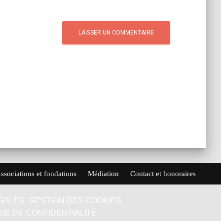
ssociations et fondations
Médiation
Contact et honoraires
GALES
GESTION DES COOKIES
-
QUE DE CONFIDENTIALITÉ