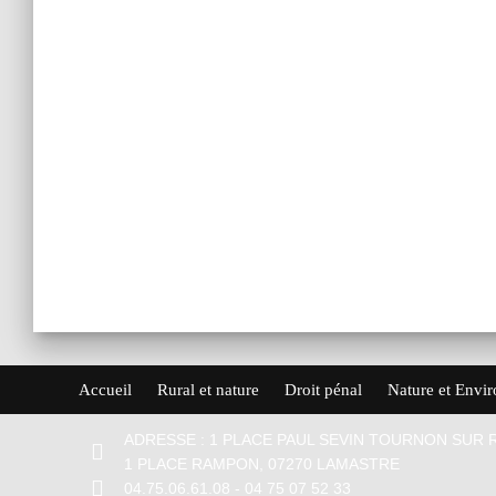
Accueil
Rural et nature
Droit pénal
Nature et Envi
ADRESSE : 1 PLACE PAUL SEVIN TOURNON SUR
1 PLACE RAMPON, 07270 LAMASTRE
04.75.06.61.08
-
04 75 07 52 33