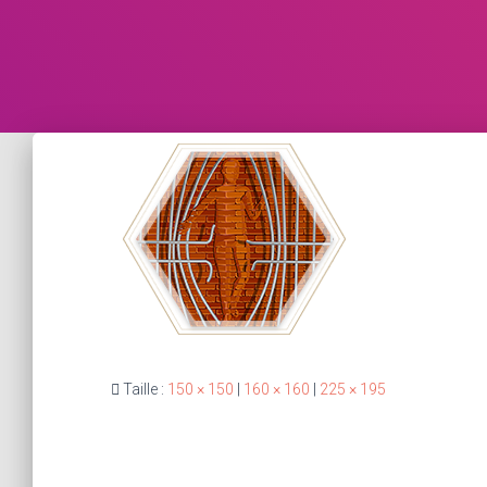
Taille :
150 × 150
|
160 × 160
|
225 × 195