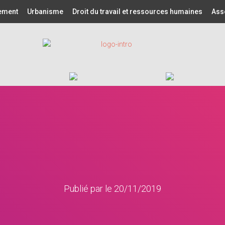
nement
Urbanisme
Droit du travail et ressources humaines
Ass
Publié par
le
20/11/2019